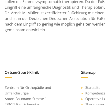
sollen die Schmerzsymptomatik therapieren. Da der Fuß
Eingriff eine umfangreiche Diagnostik und Therapieplanu
Dr. Arndt-M. Müller ist zertifizierter Fußchirurg mit e
und ist in der Deutschen Deutschen Assoziation für Fuß 
nach dem Eingriff so gering wie möglich gehalten werden.
gemeinsam entwickeln.
Ostsee-Sport-Klinik
Sitemap
Zentrum für Orthopädie und
Startseite
Unfallchirurgie
Kompetenz
Anton-Baumann-Strasse 1
Operative L
23611 Bad Schwartau
Therapiever